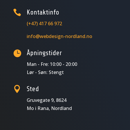

Kontaktinfo
(+47) 417 66 972
info@webdesign-nordland.no

Åpningstider
Man - Fre: 10:00 - 20:00
Lør - Søn: Stengt

Sted
Gruvegate 9, 8624
Mo i Rana, Nordland