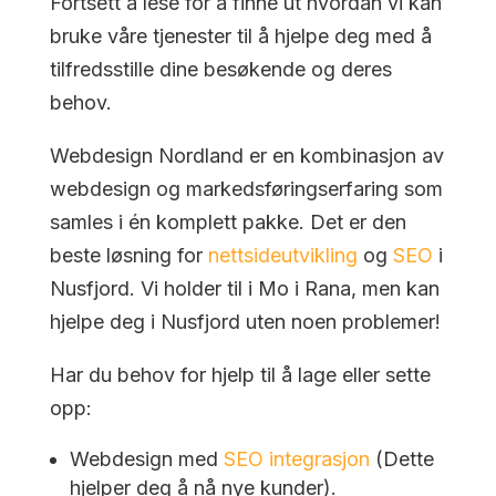
Fortsett å lese for å finne ut hvordan vi kan
bruke våre tjenester til å hjelpe deg med å
tilfredsstille dine besøkende og deres
behov.
Webdesign Nordland er en kombinasjon av
webdesign og markedsføringserfaring som
samles i én komplett pakke. Det er den
beste løsning for
nettsideutvikling
og
SEO
i
Nusfjord. Vi holder til i Mo i Rana, men kan
hjelpe deg i Nusfjord uten noen problemer!
Har du behov for hjelp til å lage eller sette
opp:
Webdesign med
SEO integrasjon
(Dette
hjelper deg å nå nye kunder).