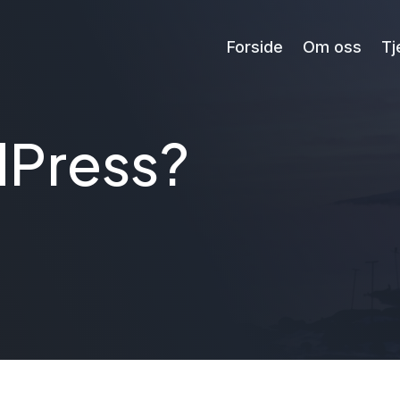
Forside
Om oss
Tj
dPress?