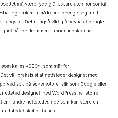
oppsettet må være ryddig å lesbare uten horisontal
 lesbar og brukeren må kunne bevege seg rundt
or tungvint. Det er også viktig å nevne at google
lighet når det kommer til rangeringskriterier i
t som kalles «SEO», som står for
et vil i praksis si at nettsteder designet med
p ved søk på søkemotorer slik som Google eller
t et nettsted designet med WordPress har større
økt enn andre nettsteder, noe som kan være en
 nettstedet skal bli besøkt.