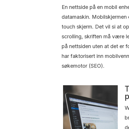
En nettside på en mobil enhet
datamaskin. Mobilskjermen 
touch skjerm. Det vil si at 
scrolling, skriften må være
på nettsiden uten at det er f
har faktorisert inn mobilvenn
søkemotor (SEO).
T
W
b
d