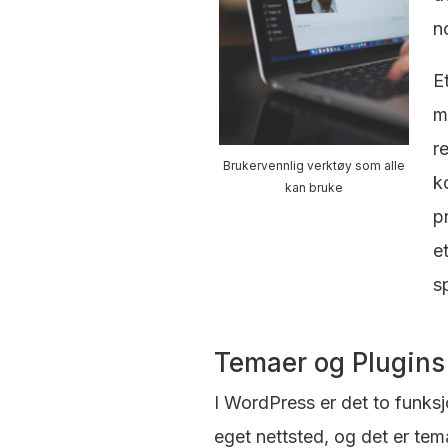
n
E
m
r
Brukervennlig verktøy som alle
k
kan bruke
p
e
s
Temaer og Plugins
I WordPress er det to funksjo
eget nettsted, og det er tem