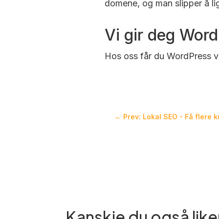
domene, og man slipper å l
Vi gir deg Word
Hos oss får du WordPress ve
←
Prev: Lokal SEO - Få flere 
Kanskje du også like